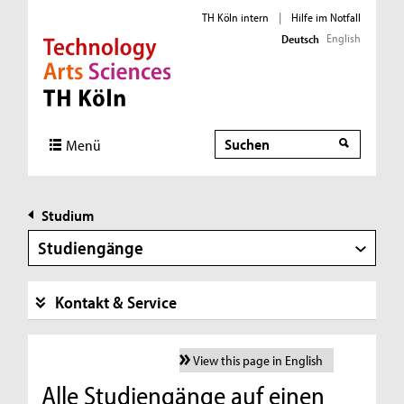
TH Köln intern
|
Hilfe im Notfall
English
Deutsch
Direkt zur Hauptnavigation
Direkt zur Subnavigation
Direkt zum Inhalt
Direkt zum Fußbereich
Suche
Menü
Studium
Studiengänge
Kontakt & Service
View this page in English
Alle Studiengänge auf einen