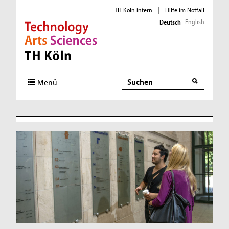
TH Köln intern
|
Hilfe im Notfall
English
Deutsch
Direkt zur Hauptnavigation
Direkt zur Subnavigation
Direkt zum Inhalt
Direkt zum Fußbereich
Suche
Menü