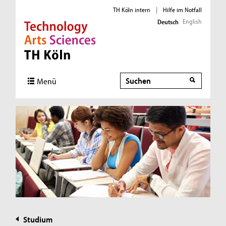
TH Köln intern
|
Hilfe im Notfall
English
Deutsch
Direkt zur Hauptnavigation
Direkt zur Subnavigation
Direkt zum Inhalt
Direkt zum Fußbereich
Suche
Menü
Studium