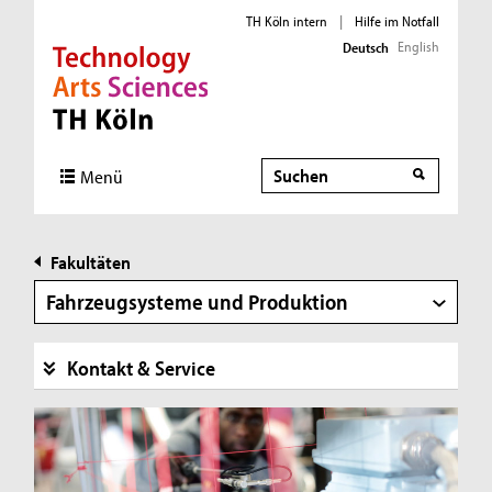
TH Köln intern
|
Hilfe im Notfall
English
Deutsch
Direkt zur Hauptnavigation
Direkt zur Subnavigation
Direkt zum Inhalt
Direkt zum Fußbereich
Suche
Suche
Menü
Fakultäten
Fahrzeugsysteme und Produktion
Kontakt & Service