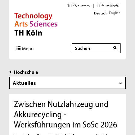
TH Köln intern
|
Hilfe im Notfall
English
Deutsch
Direkt zur Hauptnavigation
Direkt zur Subnavigation
Direkt zum Inhalt
Direkt zum Fußbereich
Suche
Menü
Hochschule
Aktuelles
Zwischen Nutzfahrzeug und
Akkurecycling -
Werksführungen im SoSe 2026