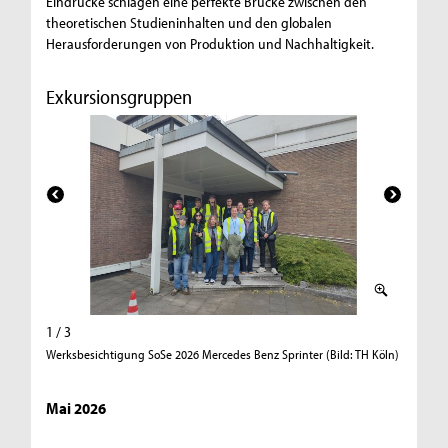
Eindrücke schlagen eine perfekte Brücke zwischen den
theoretischen Studieninhalten und den globalen
Herausforderungen von Produktion und Nachhaltigkeit.
Exkursionsgruppen
1 / 3
2 / 3
Werksbesichtigung SoSe 2026 Mercedes Benz Sprinter (Bild: TH Köln)
Werksbes
Mai 2026