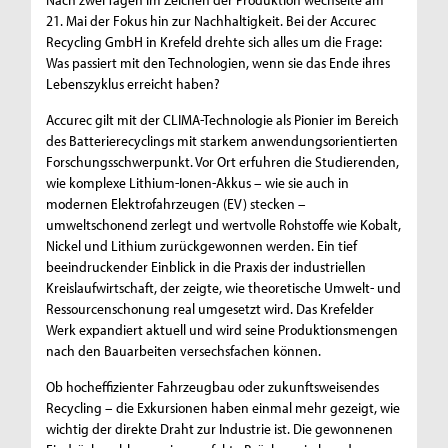
21. Mai der Fokus hin zur Nachhaltigkeit. Bei der Accurec
Recycling GmbH in Krefeld drehte sich alles um die Frage:
Was passiert mit den Technologien, wenn sie das Ende ihres
Lebenszyklus erreicht haben?
Accurec gilt mit der CLIMA-Technologie als Pionier im Bereich
des Batterierecyclings mit starkem anwendungsorientierten
Forschungsschwerpunkt. Vor Ort erfuhren die Studierenden,
wie komplexe Lithium-Ionen-Akkus – wie sie auch in
modernen Elektrofahrzeugen (EV) stecken –
umweltschonend zerlegt und wertvolle Rohstoffe wie Kobalt,
Nickel und Lithium zurückgewonnen werden. Ein tief
beeindruckender Einblick in die Praxis der industriellen
Kreislaufwirtschaft, der zeigte, wie theoretische Umwelt- und
Ressourcenschonung real umgesetzt wird. Das Krefelder
Werk expandiert aktuell und wird seine Produktionsmengen
nach den Bauarbeiten versechsfachen können.
Ob hocheffizienter Fahrzeugbau oder zukunftsweisendes
Recycling – die Exkursionen haben einmal mehr gezeigt, wie
wichtig der direkte Draht zur Industrie ist. Die gewonnenen