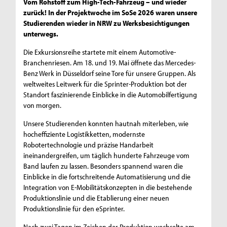
Vom Rohstoff zum High-Tech-Fahrzeug – und wieder
zurück! In der Projektwoche im SoSe 2026 waren unsere
Studierenden wieder in NRW zu Werksbesichtigungen
unterwegs.
Die Exkursionsreihe startete mit einem Automotive-
Branchenriesen. Am 18. und 19. Mai öffnete das Mercedes-
Benz Werk in Düsseldorf seine Tore für unsere Gruppen. Als
weltweites Leitwerk für die Sprinter-Produktion bot der
Standort faszinierende Einblicke in die Automobilfertigung
von morgen.
Unsere Studierenden konnten hautnah miterleben, wie
hocheffiziente Logistikketten, modernste
Robotertechnologie und präzise Handarbeit
ineinandergreifen, um täglich hunderte Fahrzeuge vom
Band laufen zu lassen. Besonders spannend waren die
Einblicke in die fortschreitende Automatisierung und die
Integration von E-Mobilitätskonzepten in die bestehende
Produktionslinie und die Etablierung einer neuen
Produktionslinie für den eSprinter.
Nach zwei Tagen im Zeichen der Produktion wechselte am