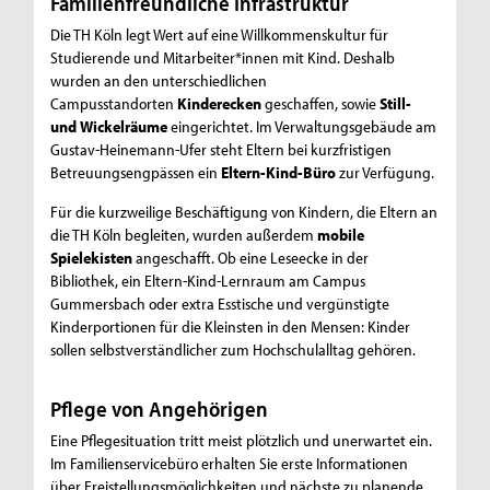
Familienfreundliche Infrastruktur
Die TH Köln legt Wert auf eine Willkommenskultur für
Studierende und Mitarbeiter*innen mit Kind. Deshalb
wurden an den unterschiedlichen
Campusstandorten
Kinderecken
geschaffen, sowie
Still-
und Wickelräume
eingerichtet. Im Verwaltungsgebäude am
Gustav-Heinemann-Ufer steht Eltern bei kurzfristigen
Betreuungsengpässen ein
Eltern-Kind-Büro
zur Verfügung.
Für die kurzweilige Beschäftigung von Kindern, die Eltern an
die TH Köln begleiten, wurden außerdem
mobile
Spielekisten
angeschafft. Ob eine Leseecke in der
Bibliothek, ein Eltern-Kind-Lernraum am Campus
Gummersbach oder extra Esstische und vergünstigte
Kinderportionen für die Kleinsten in den Mensen: Kinder
sollen selbstverständlicher zum Hochschulalltag gehören.
Pflege von Angehörigen
Eine Pflegesituation tritt meist plötzlich und unerwartet ein.
Im Familienservicebüro erhalten Sie erste Informationen
über Freistellungsmöglichkeiten und nächste zu planende