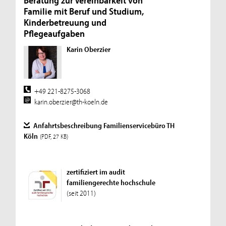
Beratung zur Vereinbarkeit von
Familie mit Beruf und Studium,
Kinderbetreuung und
Pflegeaufgaben
Karin Oberzier
+49 221-8275-3068
karin.oberzier@th-koeln.de
Anfahrtsbeschreibung Familienservicebüro TH
Köln
(PDF, 27 KB)
zertifiziert im audit
familiengerechte hochschule
(seit 2011)