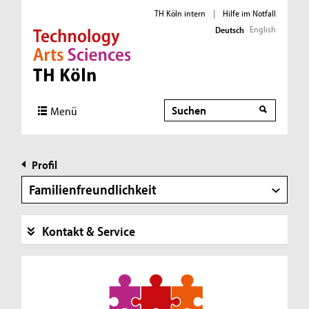
TH Köln intern
|
Hilfe im Notfall
English
Deutsch
Direkt zur Hauptnavigation
Direkt zur Subnavigation
Direkt zum Inhalt
Direkt zum Fußbereich
Suche
Menü
Profil
Familienfreundlichkeit
Kontakt & Service