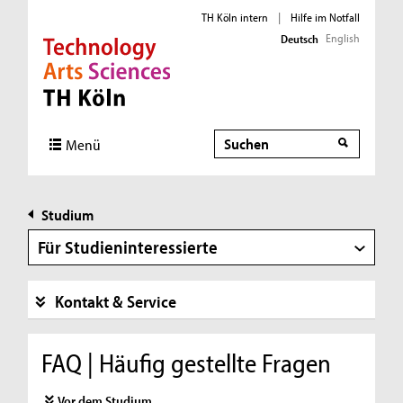
TH Köln intern
|
Hilfe im Notfall
English
Deutsch
Direkt zur Hauptnavigation
Direkt zur Subnavigation
Direkt zum Inhalt
Direkt zum Fußbereich
Suche
Menü
Studium
Für Studieninteressierte
Kontakt & Service
FAQ | Häufig gestellte Fragen
Vor dem Studium