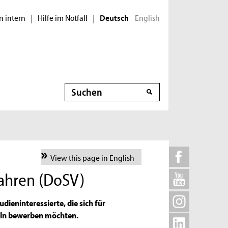
n intern
Hilfe im Notfall
English
|
|
Deutsch
Suche
View this page in English
fahren (DoSV)
dieninteressierte, die sich für
öln bewerben möchten.