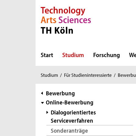
Direkt zur Hauptnavigation
Direkt zur Subnavigation
Direkt zum Inhalt
Direkt zum Fußbereich
Start
Studium
Forschung
We
Sie
Studium
/
Für Studieninteressierte
/
Bewerbu
sind
hier:
Subnavigation
Bewerbung
Online-Bewerbung
Dialogorientiertes
Serviceverfahren
Sonderanträge