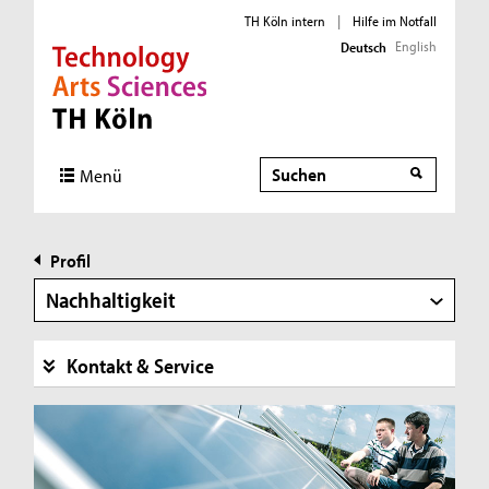
TH Köln intern
|
Hilfe im Notfall
English
Deutsch
Direkt zur Hauptnavigation
Direkt zur Subnavigation
Direkt zum Inhalt
Direkt zum Fußbereich
Suche
Menü
Profil
Nachhaltigkeit
Kontakt & Service