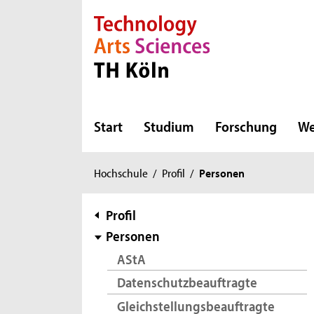
Direkt zur Hauptnavigation
Direkt zur Subnavigation
Direkt zum Inhalt
Direkt zum Fußbereich
Start
Studium
Forschung
We
Sie
Hochschule
/
Profil
/
Personen
sind
hier:
Subnavigation
Profil
Personen
AStA
Datenschutzbeauftragte
Gleichstellungsbeauftragte