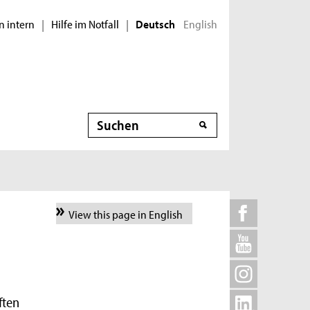
n intern
Hilfe im Notfall
English
|
|
Deutsch
Suche
View this page in English
ften