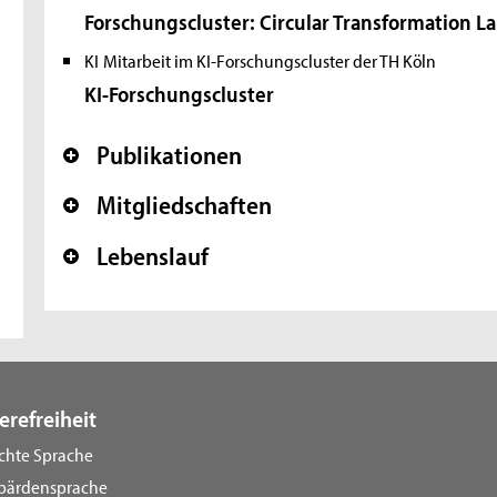
Forschungscluster: Circular Transformation L
KI
Mitarbeit im KI-Forschungscluster der TH Köln
KI-Forschungscluster
Publikationen
+
Mitgliedschaften
+
Lebenslauf
+
erefreiheit
ichte Sprache
bärdensprache