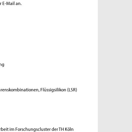
r E-Mail an.
ung
renskombinationen, Flüssigsilikon (LSR)
rbeit im Forschungscluster der TH Köln