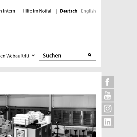
n intern
Hilfe im Notfall
English
|
|
Deutsch
Suche
Suche