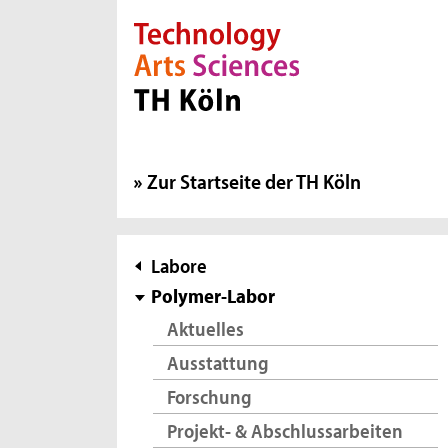
Direkt zur Hauptnavigation
Direkt zur Subnavigation
Direkt zum Inhalt
Direkt zum Fußbereich
Zur Startseite der TH Köln
Subnavigation
Labore
Polymer-Labor
Aktuelles
Ausstattung
Forschung
Projekt- & Abschlussarbeiten