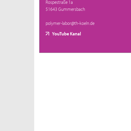
Rospestraße 1a
51643 Gummersbach
polymer-labor@th-koeln.de
YouTube Kanal