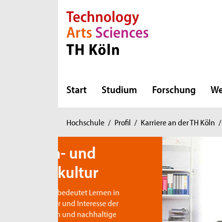
Direkt zur Hauptnavigation
Direkt zur Subnavigation
Direkt zum Inhalt
Direkt zum Fußbereich
Start
Studium
Forschung
We
Sie
Hochschule
/
Profil
/
Karriere an der TH Köln
/
sind
hier:
d
r
Lernen in
resse der
haltige