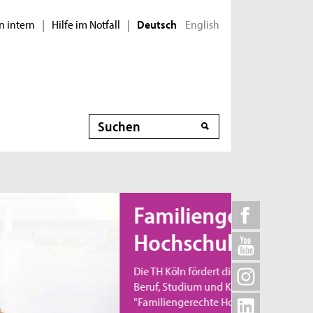
n intern
Hilfe im Notfall
English
|
|
Deutsch
Suche
Familiengerechte
Hochschule
Die TH Köln fördert die Vereinbarkeit von Familie,
Beruf, Studium und Karriere und wurde 2011 als
"Familiengerechte Hochschule" zertifiziert.