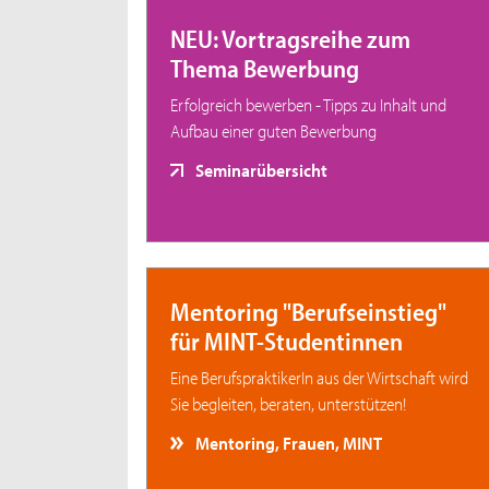
NEU: Vortragsreihe zum
Thema Bewerbung
Erfolgreich bewerben - Tipps zu Inhalt und
Aufbau einer guten Bewerbung
Seminarübersicht
Mentoring "Berufseinstieg"
für MINT-Studentinnen
Eine BerufspraktikerIn aus der Wirtschaft wird
Sie begleiten, beraten, unterstützen!
Mentoring, Frauen, MINT