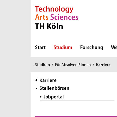
Direkt zur Hauptnavigation
Direkt zur Subnavigation
Direkt zum Inhalt
Direkt zum Fußbereich
Start
Studium
Forschung
We
Sie
Studium
/
Für Absolvent*innen
/
Karriere
sind
hier:
Subnavigation
Karriere
Stellenbörsen
Jobportal