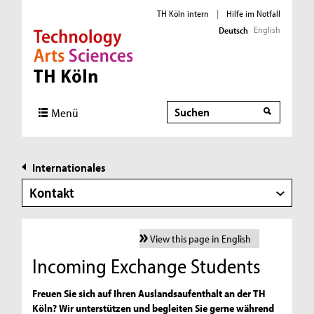
TH Köln intern
|
Hilfe im Notfall
English
Deutsch
Direkt zur Hauptnavigation
Direkt zur Subnavigation
Direkt zum Inhalt
Direkt zum Fußbereich
Suche
Menü
Internationales
Kontakt
View this page in English
Incoming Exchange Students
Freuen Sie sich auf Ihren Auslandsaufenthalt an der TH
Köln? Wir unterstützen und begleiten Sie gerne während