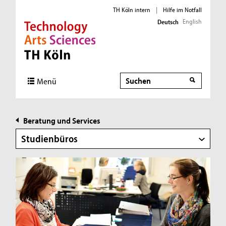
TH Köln intern
|
Hilfe im Notfall
English
Deutsch
Direkt zur Hauptnavigation
Direkt zur Subnavigation
Direkt zum Inhalt
Direkt zum Fußbereich
Suche
Menü
Beratung und Services
Studienbüros