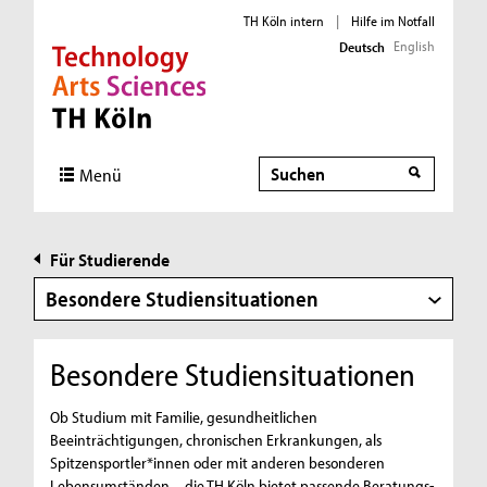
TH Köln intern
|
Hilfe im Notfall
English
Deutsch
Direkt zur Hauptnavigation
Direkt zur Subnavigation
Direkt zum Inhalt
Direkt zum Fußbereich
Suche
Menü
Für Studierende
Besondere Studiensituationen
Besondere Studiensituationen
Ob Studium mit Familie, gesundheitlichen
Beeinträchtigungen, chronischen Erkrankungen, als
Spitzensportler*innen oder mit anderen besonderen
Lebensumständen – die TH Köln bietet passende Beratungs-