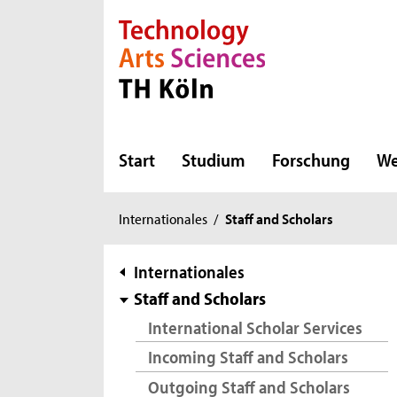
Direkt zur Hauptnavigation
Direkt zur Subnavigation
Direkt zum Inhalt
Direkt zum Fußbereich
Start
Studium
Forschung
We
Sie
Internationales
/
Staff and Scholars
sind
hier:
Subnavigation
Internationales
Staff and Scholars
International Scholar Services
Incoming Staff and Scholars
Outgoing Staff and Scholars