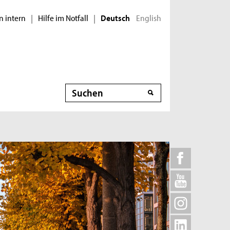
n intern
Hilfe im Notfall
English
|
|
Deutsch
Suche