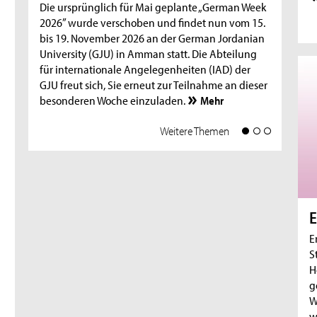
und f
Die ursprünglich für Mai geplante „German Week
Fello
2026” wurde verschoben und findet nun vom 15.
Nanc
bis 19. November 2026 an der German Jordanian
1
erklä
University (GJU) in Amman statt. Die Abteilung
ents
für internationale Angelegenheiten (IAD) der
M
GJU freut sich, Sie erneut zur Teilnahme an dieser
1
besonderen Woche einzuladen.
Mehr
Weitere Themen
1
1
E
E
S
H
1
g
W
1
w