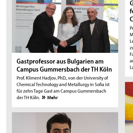
G
f
P
M
L
z
F
Gastprofessor aus Bulgarien am
a
L
Campus Gummersbach der TH Köln
Prof. Kliment Hadjov, PhD., von der University of
Chemical Technology and Metallurgy in Sofia ist
für zehn Tage Gast am Campus Gummersbach
der TH Köln.
Mehr