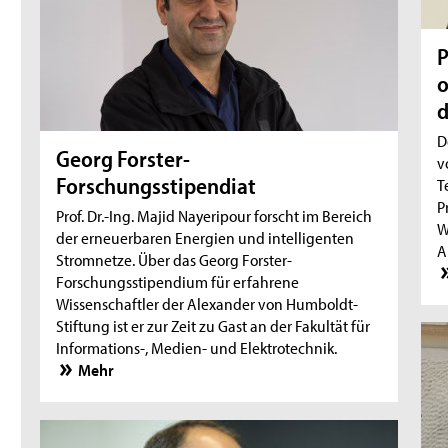
P
o
d
D
Georg Forster-
v
Forschungsstipendiat
T
P
Prof. Dr.-Ing. Majid Nayeripour forscht im Bereich
W
der erneuerbaren Energien und intelligenten
A
Stromnetze. Über das Georg Forster-
Forschungsstipendium für erfahrene
Wissenschaftler der Alexander von Humboldt-
Stiftung ist er zur Zeit zu Gast an der Fakultät für
Informations-, Medien- und Elektrotechnik.
Mehr