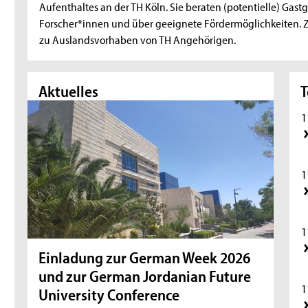
Aufenthaltes an der TH Köln. Sie beraten (potentielle) Ga
Forscher*innen und über geeignete Fördermöglichkeiten. Z
zu Auslandsvorhaben von TH Angehörigen.
Aktuelles
Akt
T
1
1
1
Einladung zur German Week 2026
In 
und zur German Jordanian Future
Nan
1
University Conference
27 W