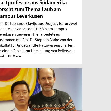
astprofessor aus Südamerika
orscht zum Thema Laub am
Campus Leverkusen
rof. Dr. Leonardo Clavijo aus Uruguay ist für zwei
onate zu Gast an der TH Köln am Campus
everkusen gewesen. Hier arbeitete er,
usammen mit Prof. Dr. Stéphan Barbe von der
akultät für Angewandte Naturwissenschaften,
n einem Projekt zur Herstellung von Pellets aus
aub.
Mehr