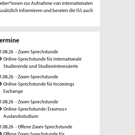
stgeber*innen zur Aufnahme von internationalen
usätzlich informieren und beraten die ISS auch
uelles
ermine
Aktuelles
1.08.26
- Zoom-Sprechstunde
Online-Sprechstunde für internationale
Studierende und Studieninteressierte
1.08.26
- Zoom-Sprechstunde
Online-Sprechstunde für Incomings
Exchange
1.08.26
- Zoom-Sprechstunde
Online-Sprechstunde: Erasmus+
27 Fellows um die Welt: Prof. Dr.
Prof. Martin
Auslandsstudium
cy Achieng Owuor Booker
gewinnt den 
1.08.26
- Offene Zoom-Sprechstunde
der Nacht der
issenschaftler*innen aus 19 Ländern lehren
Offene Zoom-Sprechstunde für