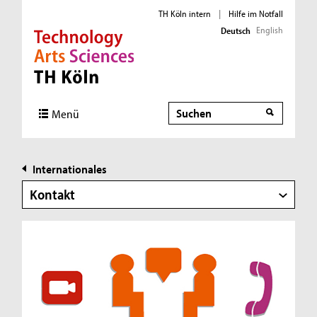
TH Köln intern
|
Hilfe im Notfall
English
Deutsch
Direkt zur Hauptnavigation
Direkt zur Subnavigation
Direkt zum Inhalt
Direkt zum Fußbereich
Suche
Menü
Internationales
Kontakt