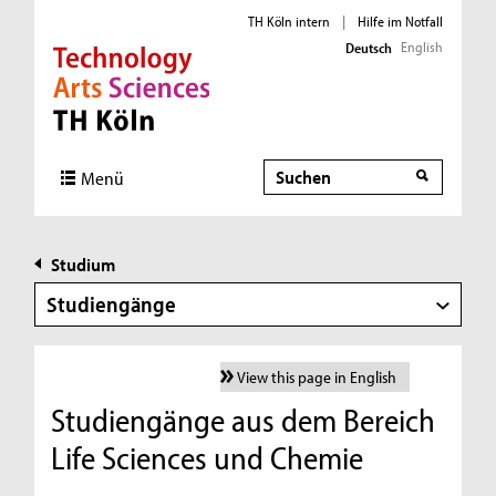
TH Köln intern
|
Hilfe im Notfall
English
Deutsch
Direkt zur Hauptnavigation
Direkt zur Subnavigation
Direkt zum Inhalt
Direkt zum Fußbereich
Suche
Menü
Studium
Studiengänge
View this page in English
Studiengänge aus dem Bereich
Life Sciences und Chemie