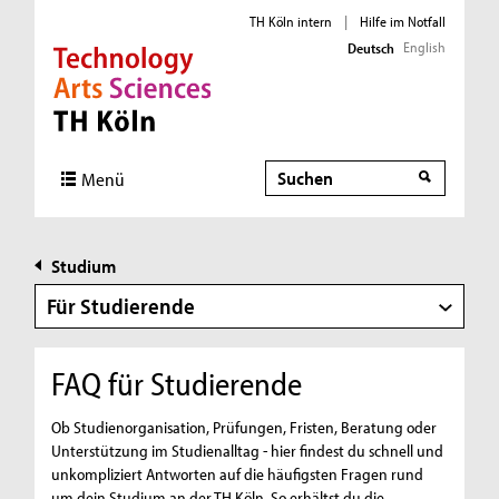
TH Köln intern
|
Hilfe im Notfall
English
Deutsch
Direkt zur Hauptnavigation
Direkt zur Subnavigation
Direkt zum Inhalt
Direkt zum Fußbereich
Suche
Menü
Studium
Für Studierende
FAQ für Studierende
Ob Studienorganisation, Prüfungen, Fristen, Beratung oder
Unterstützung im Studienalltag - hier findest du schnell und
unkompliziert Antworten auf die häufigsten Fragen rund
um dein Studium an der TH Köln. So erhältst du die