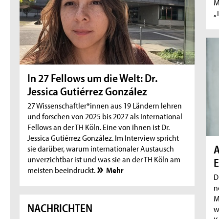
M
„
In 27 Fellows um die Welt: Dr.
Jessica Gutiérrez González
27 Wissenschaftler*innen aus 19 Ländern lehren
und forschen von 2025 bis 2027 als International
Fellows an der TH Köln. Eine von ihnen ist Dr.
Jessica Gutiérrez González. Im Interview spricht
A
sie darüber, warum internationaler Austausch
unverzichtbar ist und was sie an der TH Köln am
E
meisten beeindruckt.
Mehr
D
n
M
NACHRICHTEN
w