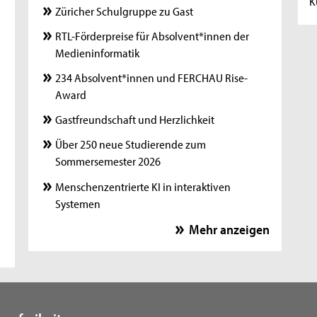
K
Züricher Schulgruppe zu Gast
RTL-Förderpreise für Absolvent*innen der
Medieninformatik
234 Absolvent*innen und FERCHAU Rise-
Award
Gastfreundschaft und Herzlichkeit
Über 250 neue Studierende zum
Sommersemester 2026
Menschenzentrierte KI in interaktiven
Systemen
Effizienterer Wassertransport in keramischen
Mehr anzeigen
Membranen
Verstorben: Professor Helmut Bermig
Wie verändert KI die Interaktion mit digitalen
Artefakten?