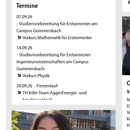
Termine
07.09.26
- Studienvorbereitung für Erstsemester am
Campus Gummersbach
Vorkurs Mathematik für Erstsemester
14.09.26
- Studienvorbereitung für Erstsemester
Ingenieurwissenschaften am Campus
Gummersbach
Vorkurs Physik
O
20.09.26
- Firmenlauf
s
TH Köln-Team AggerEnergie- und
N
Sparkassenlauf
D
V
K
H