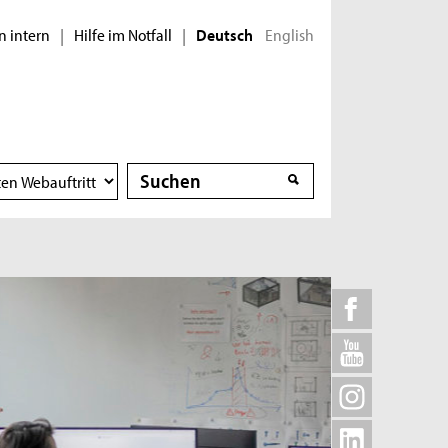
n intern
Hilfe im Notfall
English
|
|
Deutsch
Suche
Suche