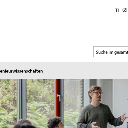
TH Köl
Suchbereich
wählen
genieurwissenschaften