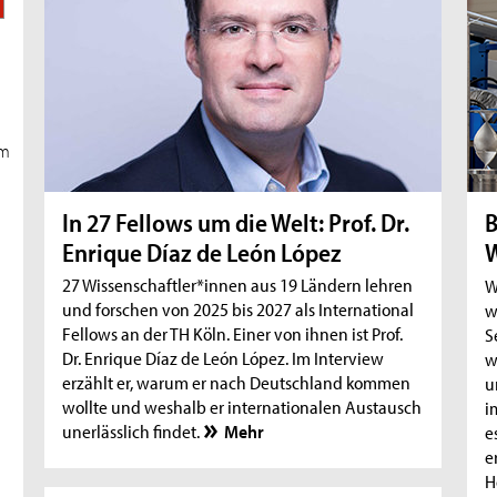
um
In 27 Fellows um die Welt: Prof. Dr.
B
Enrique Díaz de León López
W
27 Wissenschaftler*innen aus 19 Ländern lehren
W
und forschen von 2025 bis 2027 als International
w
Fellows an der TH Köln. Einer von ihnen ist Prof.
S
Dr. Enrique Díaz de León López. Im Interview
w
erzählt er, warum er nach Deutschland kommen
u
wollte und weshalb er internationalen Austausch
i
unerlässlich findet.
Mehr
e
e
H