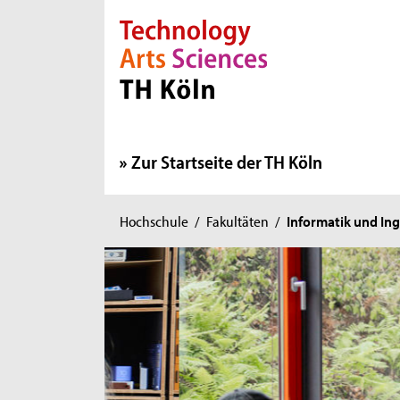
Direkt zur Hauptnavigation
Direkt zur Subnavigation
Direkt zum Inhalt
Direkt zum Fußbereich
Zur Startseite der TH Köln
Sie
Hochschule
/
Fakultäten
/
Informatik und In
sind
hier: