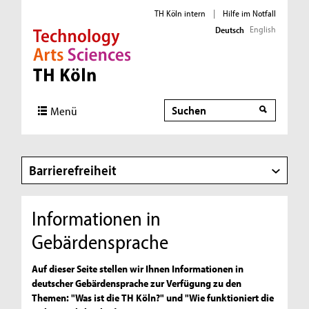
TH Köln intern
|
Hilfe im Notfall
English
Deutsch
Direkt zur Hauptnavigation
Direkt zur Subnavigation
Direkt zum Inhalt
Direkt zum Fußbereich
Suche
Menü
Barrierefreiheit
Informationen in
Gebärdensprache
Auf dieser Seite stellen wir Ihnen Informationen in
deutscher Gebärdensprache zur Verfügung zu den
Themen: "Was ist die TH Köln?" und "Wie funktioniert die