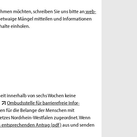
ehmen möchten, schreiben Sie uns bitte an
web-
s etwaige Mängel mitteilen und Informationen
alte einholen.
iheit innerhalb von sechs Wochen keine
e
Ombudsstelle für barrierefreie Infor­
gten für die Belange der Menschen mit
etzes Nordrhein-Westfalen zugeordnet. Wenn
 entsprechenden Antrag (pdf)
aus und senden