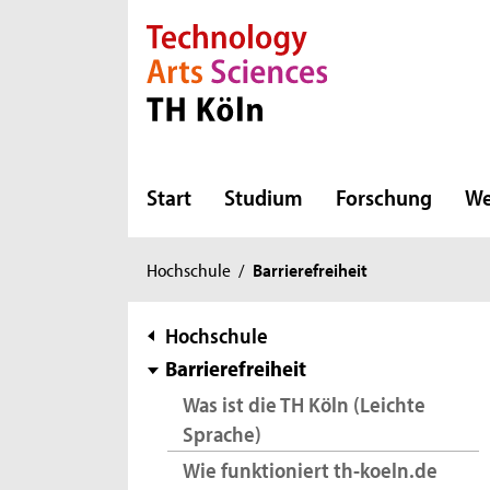
Direkt zur Hauptnavigation
Direkt zur Subnavigation
Direkt zum Inhalt
Direkt zum Fußbereich
Start
Studium
Forschung
We
Sie
Hochschule
/
Barrierefreiheit
sind
hier:
Subnavigation
Hochschule
Barrierefreiheit
Was ist die TH Köln (Leichte
Sprache)
Wie funktioniert th-koeln.de