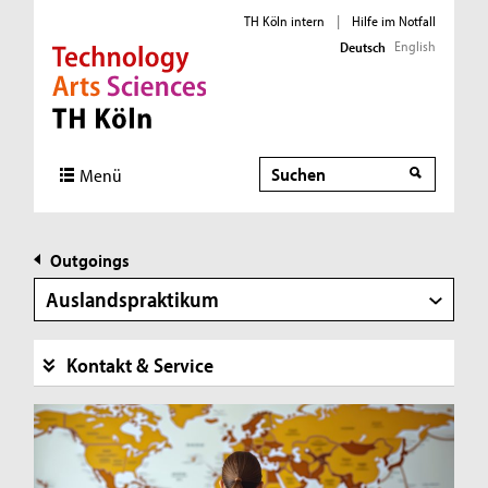
TH Köln intern
|
Hilfe im Notfall
English
Deutsch
Direkt zur Hauptnavigation
Direkt zur Subnavigation
Direkt zum Inhalt
Direkt zum Fußbereich
Suche
Menü
Outgoings
Auslandspraktikum
Kontakt & Service