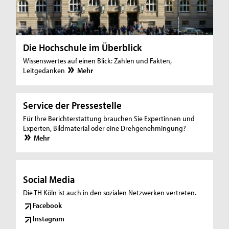
r
M
e
Die Hochschule im Überblick
d
Wissenswertes auf einen Blick: Zahlen und Fakten,
Leitgedanken
Mehr
i
e
Service der Pressestelle
n
Für Ihre Berichterstattung brauchen Sie Expertinnen und
v
Experten, Bildmaterial oder eine Drehgenehmingung?
Mehr
e
r
t
Social Media
Die TH Köln ist auch in den sozialen Netzwerken vertreten.
r
Facebook
e
Instagram