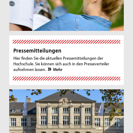
A
n
Pressemitteilungen
g
Hier finden Sie die aktuellen Pressemitteilungen der
e
Hochschule. Sie können sich auch in den Presseverteiler
aufnehmen lassen.
Mehr
b
o
t
e
f
ü