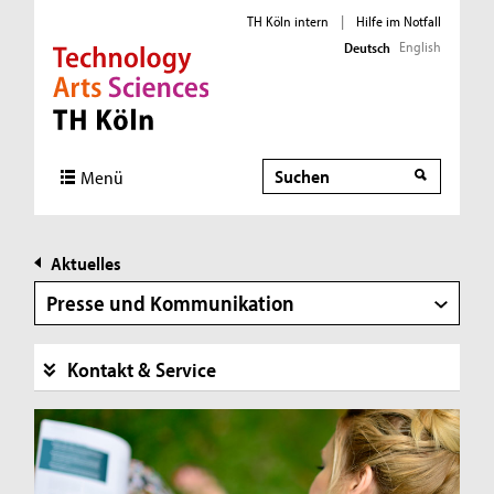
TH Köln intern
|
Hilfe im Notfall
English
Deutsch
Direkt zur Hauptnavigation
Direkt zur Subnavigation
Direkt zum Inhalt
Direkt zum Fußbereich
Suche
Menü
Aktuelles
Presse und Kommunikation
Kontakt & Service