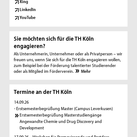
t
Xing
LinkedIn
e
YouTube
r
i
Sie möchten sich für die TH Köln
n
engagieren?
n
Als Unternehmerin, Unternehmer oder als Privatperson – wir
freuen uns, wenn Sie sich für die TH Köln engagieren wollen,
e
zum Beispiel bei der Förderung talentierter Studierender
oder als Mitglied im Förderverein.
Mehr
n
u
Termine an der TH Köln
n
14.09.26
d
- Erstsemesterbegrüßung Master (Campus Leverkusen)
M
Erstsemesterbegrüßung Masterstudiengänge
Angewandte Chemie und Drug Discovery and
e
Development
d
17.09.26
- Workshop für Promovierende und Postdocs