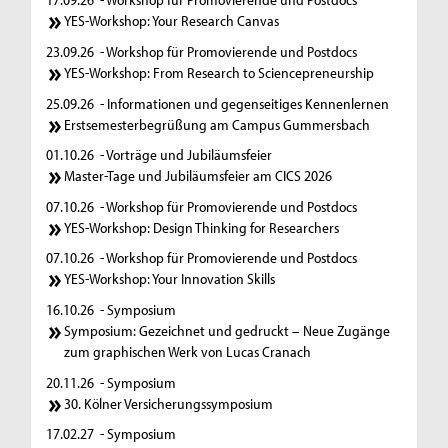
YES-Workshop: Your Research Canvas
i
23.09.26
- Workshop für Promovierende und Postdocs
e
YES-Workshop: From Research to Sciencepreneurship
n
25.09.26
- Informationen und gegenseitiges Kennenlernen
Erstsemesterbegrüßung am Campus Gummersbach
v
01.10.26
- Vorträge und Jubiläumsfeier
e
Master-Tage und Jubiläumsfeier am CICS 2026
r
07.10.26
- Workshop für Promovierende und Postdocs
YES-Workshop: Design Thinking for Researchers
t
07.10.26
- Workshop für Promovierende und Postdocs
r
YES-Workshop: Your Innovation Skills
e
16.10.26
- Symposium
Symposium: Gezeichnet und gedruckt – Neue Zugänge
t
zum graphischen Werk von Lucas Cranach
e
20.11.26
- Symposium
r
30. Kölner Versicherungssymposium
17.02.27
- Symposium