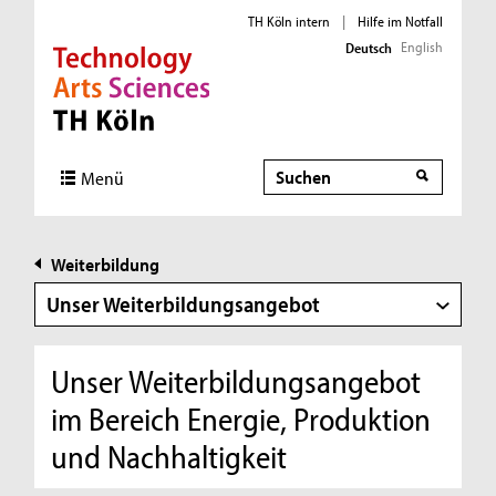
TH Köln intern
|
Hilfe im Notfall
English
Deutsch
Direkt zur Hauptnavigation
Direkt zur Subnavigation
Direkt zum Inhalt
Direkt zum Fußbereich
Suche
Menü
Weiterbildung
Unser Weiterbildungsangebot
Unser Weiterbildungsangebot
im Bereich Energie, Produktion
und Nachhaltigkeit