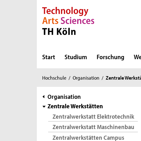
Direkt zur Hauptnavigation
Direkt zur Subnavigation
Direkt zum Inhalt
Direkt zum Fußbereich
Start
Studium
Forschung
We
Sie
Hochschule
/
Organisation
/
Zentrale Werkst
sind
hier:
Subnavigation
Organisation
Zentrale Werkstätten
Zentralwerkstatt Elektrotechnik
Zentralwerkstatt Maschinenbau
Zentralwerkstätten Campus