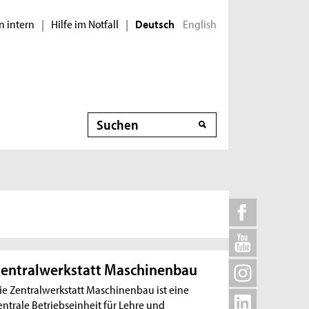
n intern
Hilfe im Notfall
English
|
|
Deutsch
Suche
entralwerkstatt Maschinenbau
ie Zentralwerkstatt Maschinenbau ist eine
entrale Betriebseinheit für Lehre und