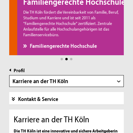
Familiengerechte Hochschule
Die TH Köln fördert die Vereinbarkeit von Familie, Beruf,
M
Studium und Karriere und ist seit 2011 als
w
"Familiengerechte Hochschule" zertifiziert. Zentrale
e
Anlaufstelle für alle Hochschulangehörigen ist das
Familienservicebüro.
R
Familiengerechte Hochschule
Profil
Karriere an der TH Köln
Kontakt & Service
Karriere an der TH Köln
Die TH Köln ist eine innovative und sichere Arbeitgeberin