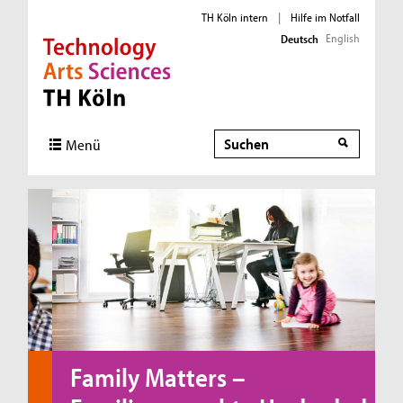
TH Köln intern
|
Hilfe im Notfall
English
Deutsch
Direkt zur Hauptnavigation
Direkt zur Subnavigation
Direkt zum Inhalt
Direkt zum Fußbereich
Suche
Menü
Family Matters –