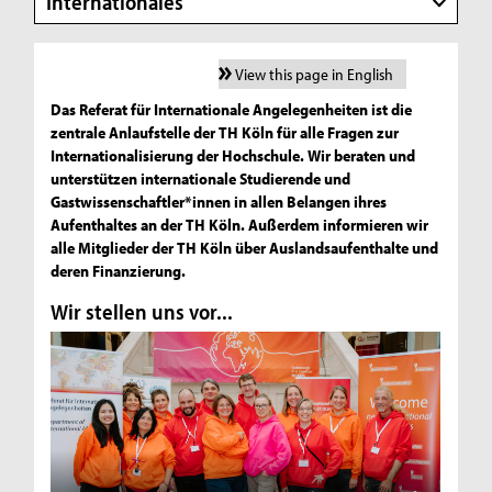
Internationales
W
View this page in English
e
Das Referat für Internationale Angelegenheiten ist die
zentrale Anlaufstelle der TH Köln für alle Fragen zur
g
Internationalisierung der Hochschule. Wir beraten und
unterstützen internationale Studierende und
e
Gastwissenschaftler*innen in allen Belangen ihres
n
Aufenthaltes an der TH Köln. Außerdem informieren wir
alle Mitglieder der TH Köln über Auslandsaufenthalte und
a
deren Finanzierung.
c
Wir stellen uns vor...
h
K
ö
l
n