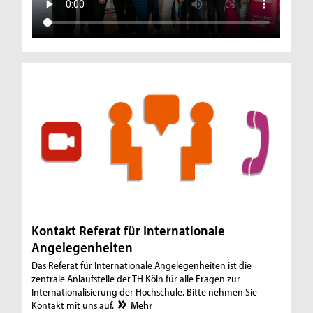
-
W
e
g
e
i
n
d
i
Kontakt Referat für Internationale
e
Angelegenheiten
W
Das Referat für Internationale Angelegenheiten ist die
e
zentrale Anlaufstelle der TH Köln für alle Fragen zur
Internationalisierung der Hochschule. Bitte nehmen Sie
l
Kontakt mit uns auf.
Mehr