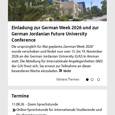
Einladung zur German Week 2026 und zur
In
German Jordanian Future University
A
Conference
27
for
Die ursprünglich für Mai geplante „German Week 2026”
TH
wurde verschoben und findet nun vom 15. bis 19. November
Boo
2026 an der German Jordanian University (GJU) in Amman
Ko
statt. Die Abteilung für internationale Angelegenheiten (IAD)
hat
der GJU freut sich, Sie erneut zur Teilnahme an dieser
besonderen Woche einzuladen.
Mehr
Weitere Themen
Termine
11.08.26
- Zoom-Sprechstunde
Online-Sprechstunde für internationale Studierende und
Studieninteressierte