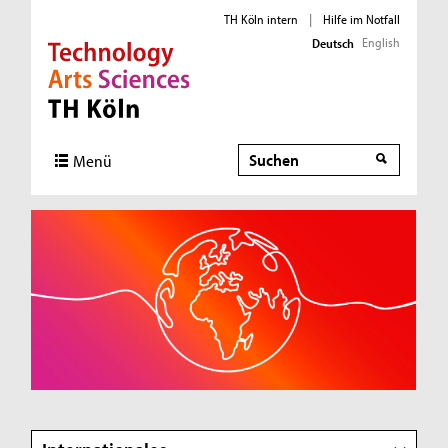
TH Köln intern
|
Hilfe im Notfall
English
Deutsch
Direkt zur Hauptnavigation
Direkt zur Subnavigation
Direkt zum Inhalt
Direkt zum Fußbereich
Suche
Menü