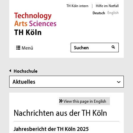
TH Köln intern
|
Hilfe im Notfall
English
Deutsch
Direkt zur Hauptnavigation
Direkt zur Subnavigation
Direkt zum Inhalt
Direkt zum Fußbereich
Suche
Menü
Hochschule
Aktuelles
View this page in English
Nachrichten aus der TH Köln
Jahresbericht der TH Köln 2025