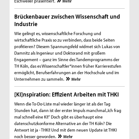
Eschweiler präsentiert.
Mehr
Brückenbauer zwischen Wissenschaft und
Industrie
Wie gelingt es, wissenschaftliche Forschung und
wirtschaftliche Praxis so zu verbinden, dass beide Seiten
profitieren? Diesem Spannungsfeld widmet sich Lukas von
Damnitz als Ingenieur und Doktorand mit großem
Engagement – ganz im Sinne des Tandemprogramms der
TH Köln, das es Wissenschaftler*innen früher Karrierestufen
ermöglicht, Berufserfahrungen an der Hochschule und im
Unternehmen zu sammeln.
Mehr
[KI]nspiration: Effizient Arbeiten mit THKI
Wenn die To-Do-Liste mal wieder länger ist als der Tag
Stunden hat, dann ist der erster Impuls manchmal „Ich frag
mal schnell eine KI!“ Doch gibt es überhaupt eine
datenschutzkonforme Alternative an der TH Köln? Die
Antwort ist ja - THKI! Und mit dem neuen Update ist THKI
noch besser geworden.
Mehr