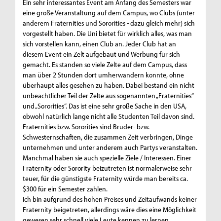
Ein sehr interessantes Event am Anfang des Semesters war
eine große Veranstaltung auf dem Campus, wo Clubs (unter
anderem Fraternities und Sororities - dazu gleich mehr) sich
vorgestellt haben. Die Uni bietet für wirklich alles, was man
sich vorstellen kann, einen Club an. Jeder Club hat an
diesem Event ein Zelt aufgebaut und Werbung für sich
gemacht. Es standen so viele Zelte auf dem Campus, dass
man über 2 Stunden dort umherwandern konnte, ohne
überhaupt alles gesehen zu haben. Dabei bestand ein nicht
unbeachtlicher Teil der Zelte aus sogenannten „Fraternities“
und „Sororities“. Das ist eine sehr große Sache in den USA,
obwohl natürlich lange nicht alle Studenten Teil davon sind.
Fraternities bzw. Sororities sind Bruder- bzw.
Schwesternschaften, die zusammen Zeit verbringen, Dinge
unternehmen und unter anderem auch Partys veranstalten.
Manchmal haben sie auch spezielle Ziele / Interessen. Einer
Fraternity oder Sorority beizutreten ist normalerweise sehr
teuer, für die günstigste Fraternity würde man bereits ca.
$300 für ein Semester zahlen.
Ich bin aufgrund des hohen Preises und Zeitaufwands keiner
Fraternity beigetreten, allerdings wäre dies eine Möglichkeit
gewesen sehr schnell viele Leute kennen zu lernen.