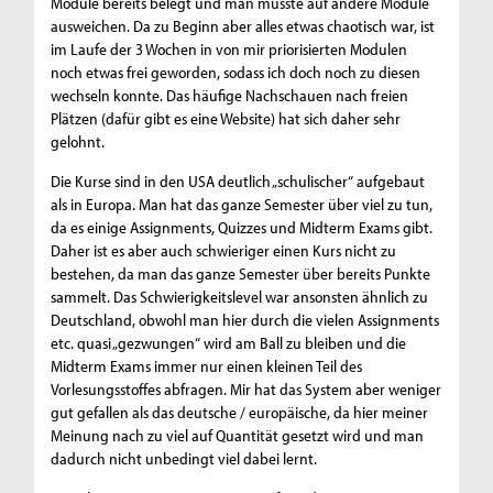
Module bereits belegt und man musste auf andere Module
ausweichen. Da zu Beginn aber alles etwas chaotisch war, ist
im Laufe der 3 Wochen in von mir priorisierten Modulen
noch etwas frei geworden, sodass ich doch noch zu diesen
wechseln konnte. Das häufige Nachschauen nach freien
Plätzen (dafür gibt es eine Website) hat sich daher sehr
gelohnt.
Die Kurse sind in den USA deutlich „schulischer“ aufgebaut
als in Europa. Man hat das ganze Semester über viel zu tun,
da es einige Assignments, Quizzes und Midterm Exams gibt.
Daher ist es aber auch schwieriger einen Kurs nicht zu
bestehen, da man das ganze Semester über bereits Punkte
sammelt. Das Schwierigkeitslevel war ansonsten ähnlich zu
Deutschland, obwohl man hier durch die vielen Assignments
etc. quasi „gezwungen“ wird am Ball zu bleiben und die
Midterm Exams immer nur einen kleinen Teil des
Vorlesungsstoffes abfragen. Mir hat das System aber weniger
gut gefallen als das deutsche / europäische, da hier meiner
Meinung nach zu viel auf Quantität gesetzt wird und man
dadurch nicht unbedingt viel dabei lernt.