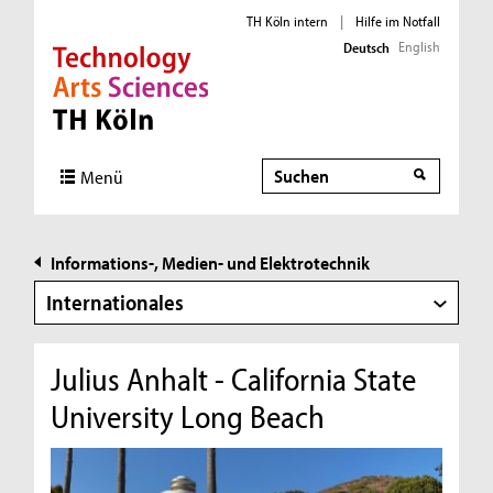
TH Köln intern
|
Hilfe im Notfall
English
Deutsch
Direkt zur Hauptnavigation
Direkt zur Subnavigation
Direkt zum Inhalt
Direkt zum Fußbereich
Suche
Suche
Menü
Informations-, Medien- und Elektrotechnik
Internationales
Julius Anhalt - California State
University Long Beach