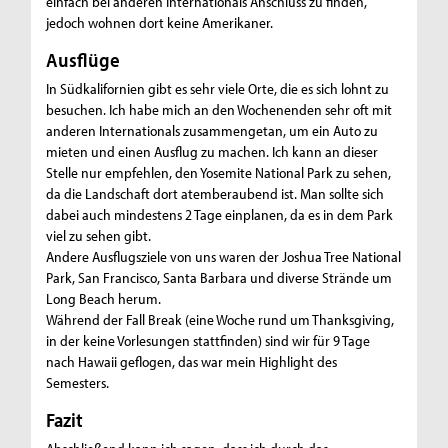
einfach bei anderen Internationals Anschluss zu finden,
jedoch wohnen dort keine Amerikaner.
Ausflüge
In Südkalifornien gibt es sehr viele Orte, die es sich lohnt zu
besuchen. Ich habe mich an den Wochenenden sehr oft mit
anderen Internationals zusammengetan, um ein Auto zu
mieten und einen Ausflug zu machen. Ich kann an dieser
Stelle nur empfehlen, den Yosemite National Park zu sehen,
da die Landschaft dort atemberaubend ist. Man sollte sich
dabei auch mindestens 2 Tage einplanen, da es in dem Park
viel zu sehen gibt.
Andere Ausflugsziele von uns waren der Joshua Tree National
Park, San Francisco, Santa Barbara und diverse Strände um
Long Beach herum.
Während der Fall Break (eine Woche rund um Thanksgiving,
in der keine Vorlesungen stattfinden) sind wir für 9 Tage
nach Hawaii geflogen, das war mein Highlight des
Semesters.
Fazit