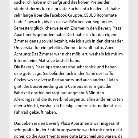
suche. Ich habe mich aufgrund des hohen Preises der
student-dorms für die private Suche entschieden. Ich habe
sehr lange über die Facebook-Gruppe „CSULB Roommate
finder“ gesucht, bis ich ca. zwei Wochen vor Beginn des
Semesters glücklicherweise ein Zimmer in den Beverly Plaza
Apartments gefunden habe. Dort habe ich für das eigene
Zimmer genau so viel bezahlt, wie ich auch in den dorms der
Universität für ein geteiltes Zimmer bezahlt hätte. Aber
Achtung: Das Zimmer war nicht möbliert, weshalb ich mir im
Internet eine Matratze bestellt habe.
Die Beverly Plaza Apartments sind sehr schick und haben
eine gute Lage. Sie befinden sich in der Nähe des Traffic
Circles, wo es diverse Restaurants und auch andere Läden
gibt. Die Busverbindung zum Campus ist sehr gut, die
Fahrtzeit dorthin beträgt nur ungefähr 6 Minuten.
Allerdings sind die Busverbindungen zu allen anderen Orten
eher schlecht, weshalb sich einige andere Internationals ein
Fahrrad gekauft haben.
Das Leben in den Beverly Plaza Apartments war insgesamt
sehr positiv. In der Einführungswoche war ich mir noch nicht
sicher, ob die Apartments eine gute Entscheidung waren, da