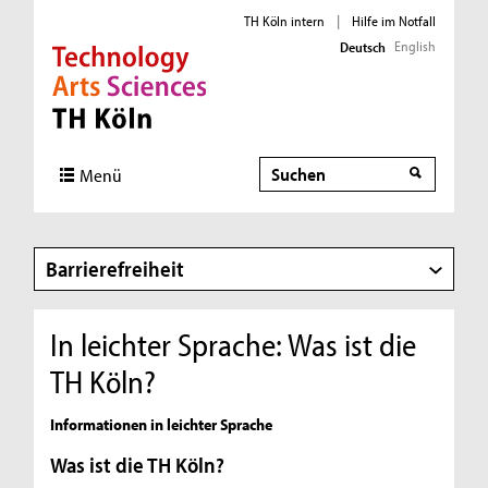
TH Köln intern
|
Hilfe im Notfall
English
Deutsch
Direkt zur Hauptnavigation
Direkt zur Subnavigation
Direkt zum Inhalt
Direkt zum Fußbereich
Suche
Menü
Barrierefreiheit
In leichter Sprache: Was ist die
TH Köln?
Informationen in leichter Sprache
Was ist die TH Köln?