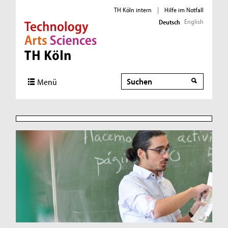
TH Köln intern
|
Hilfe im Notfall
English
Deutsch
Direkt zur Hauptnavigation
Direkt zur Subnavigation
Direkt zum Inhalt
Direkt zum Fußbereich
Suche
Menü