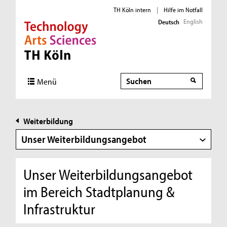
TH Köln intern
|
Hilfe im Notfall
English
Deutsch
Direkt zur Hauptnavigation
Direkt zur Subnavigation
Direkt zum Inhalt
Direkt zum Fußbereich
Suche
Menü
Weiterbildung
Unser Weiterbildungsangebot
Unser Weiterbildungsangebot
im Bereich Stadtplanung &
Infrastruktur