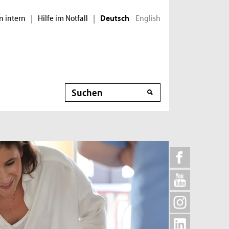
n intern
Hilfe im Notfall
English
|
|
Deutsch
Suche