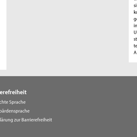
s
k
g
i
U
s
t
A
erefreiheit
ichte Sprache
bärdensprache
lärung zur Barrierefreiheit