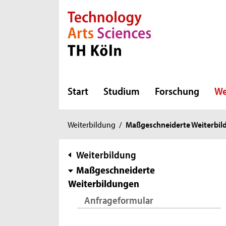
Direkt zur Hauptnavigation
Direkt zur Subnavigation
Direkt zum Inhalt
Direkt zum Fußbereich
Start
Studium
Forschung
We
Sie
Weiterbildung
/
Maßgeschneiderte Weiterbi
sind
hier:
Subnavigation
Weiterbildung
Maßgeschneiderte
Weiterbildungen
Anfrageformular