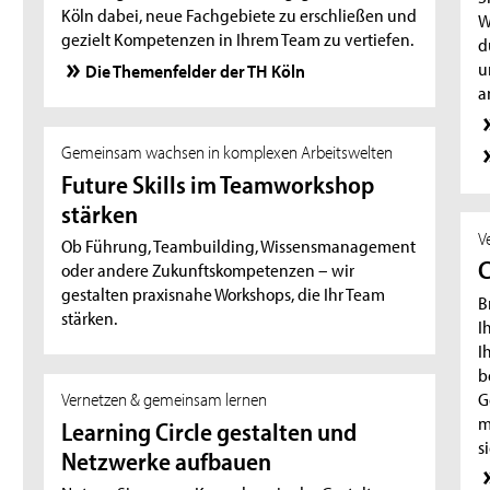
Köln dabei, neue Fachgebiete zu erschließen und
W
gezielt Kompetenzen in Ihrem Team zu vertiefen.
d
u
Die Themenfelder der TH Köln
a
Gemeinsam wachsen in komplexen Arbeitswelten
Future Skills im Teamworkshop
stärken
V
Ob Führung, Teambuilding, Wissensmanagement
oder andere Zukunftskompetenzen – wir
gestalten praxisnahe Workshops, die Ihr Team
B
stärken.
I
I
b
G
Vernetzen & gemeinsam lernen
m
Learning Circle gestalten und
s
Netzwerke aufbauen