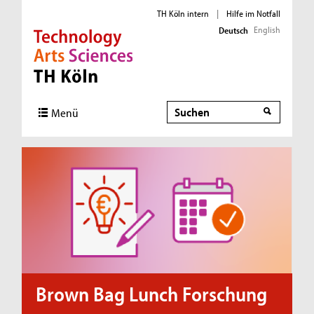
TH Köln intern
|
Hilfe im Notfall
English
Deutsch
Direkt zur Hauptnavigation
Direkt zur Subnavigation
Direkt zum Inhalt
Direkt zum Fußbereich
Suche
Menü
Brown Bag Lunch Forschung