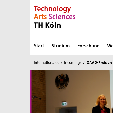
Direkt zur Hauptnavigation
Direkt zur Subnavigation
Direkt zum Inhalt
Direkt zum Fußbereich
Start
Studium
Forschung
We
Sie
Internationales
/
Incomings
/
DAAD-Preis an 
sind
hier: