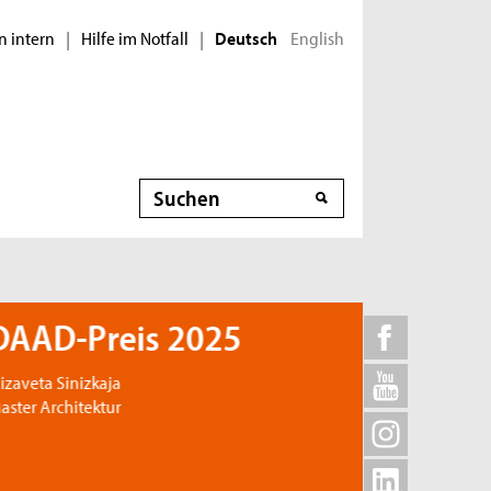
n intern
Hilfe im Notfall
English
|
|
Deutsch
Suche
AAD-Preis 2025
izaveta Sinizkaja
ster Architektur