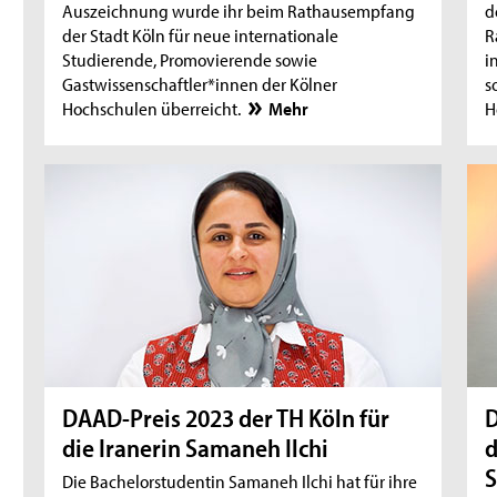
Auszeichnung wurde ihr beim Rathausempfang
d
der Stadt Köln für neue internationale
R
Studierende, Promovierende sowie
i
Gastwissenschaftler*innen der Kölner
s
Hochschulen überreicht.
Mehr
H
DAAD-Preis 2023 der TH Köln für
D
die Iranerin Samaneh Ilchi
d
S
Die Bachelorstudentin Samaneh Ilchi hat für ihre