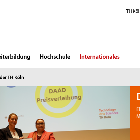
TH Köl
iterbildung
Hochschule
Internationales
der TH Köln
D
El
Ma