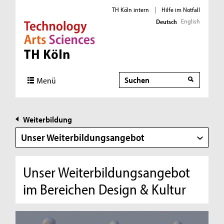
TH Köln intern
|
Hilfe im Notfall
English
Deutsch
Direkt zur Hauptnavigation
Direkt zur Subnavigation
Direkt zum Inhalt
Direkt zum Fußbereich
Suche
Menü
Weiterbildung
Unser Weiterbildungsangebot
Unser Weiterbildungsangebot
im Bereichen Design & Kultur