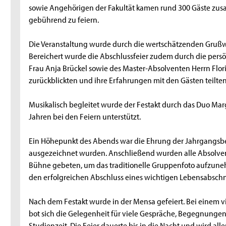
sowie Angehörigen der Fakultät kamen rund 300 Gäste zu
gebührend zu feiern.
Die Veranstaltung wurde durch die wertschätzenden Grußwort
Bereichert wurde die Abschlussfeier zudem durch die pers
Frau Anja Brückel sowie des Master-Absolventen Herrn Flor
zurückblickten und ihre Erfahrungen mit den Gästen teilten
Musikalisch begleitet wurde der Festakt durch das Duo Margo
Jahren bei den Feiern unterstützt.
Ein Höhepunkt des Abends war die Ehrung der Jahrgangsbe
ausgezeichnet wurden. Anschließend wurden alle Absolv
Bühne gebeten, um das traditionelle Gruppenfoto aufzune
den erfolgreichen Abschluss eines wichtigen Lebensabschnit
Nach dem Festakt wurde in der Mensa gefeiert. Bei einem vie
bot sich die Gelegenheit für viele Gespräche, Begegnung
Studienzeit. Die Feier dauerte bis in die Nacht und wird all