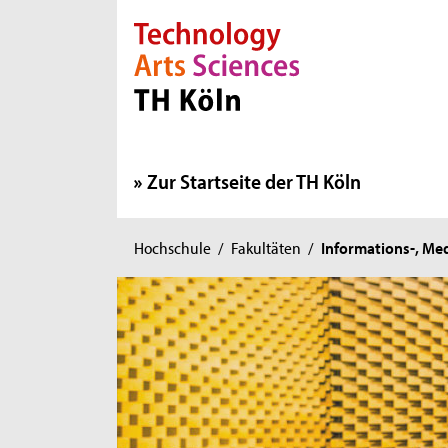
Direkt zur Hauptnavigation
Direkt zur Subnavigation
Direkt zum Inhalt
Direkt zum Fußbereich
Zur Startseite der TH Köln
Sie
Hochschule
/
Fakultäten
/
Informations-, Me
sind
hier: