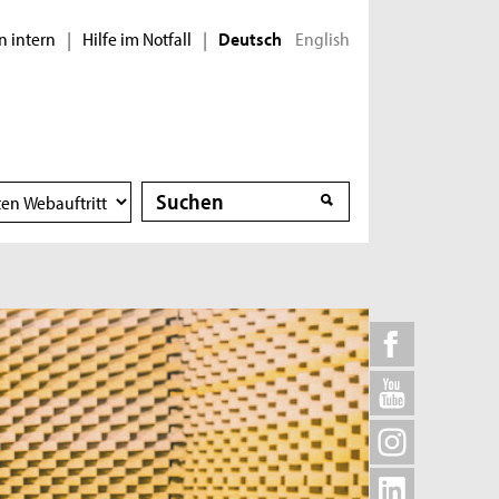
n intern
Hilfe im Notfall
English
|
|
Deutsch
Suche
Suche