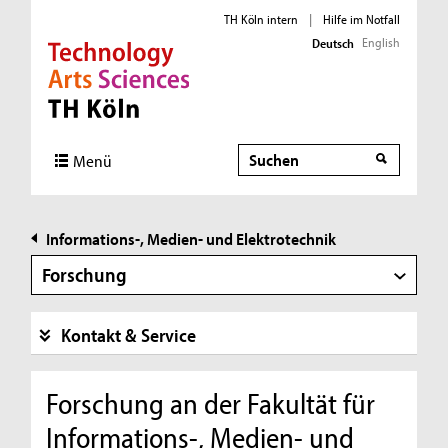
TH Köln intern
|
Hilfe im Notfall
English
Deutsch
Direkt zur Hauptnavigation
Direkt zur Subnavigation
Direkt zum Inhalt
Direkt zum Fußbereich
Suche
Suche
Menü
Informations-, Medien- und Elektrotechnik
Forschung
Kontakt & Service
Forschung an der Fakultät für
Informations-, Medien- und