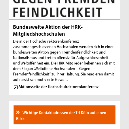
c
h
a
Bundesweite Aktion der HRK-
f
Mitgliedshochschulen
t
Die in der Hochschulrektorenkonferenz
zusammengeschlossenen Hochschulen wenden sich in einer
e
bundesweiten Aktion gegen Fremdenfeindlichkeit und
Nationalismus und treten offensiv für Aufgeschlossenheit
n
und Weltoffenheit ein. Die HRK-Mitglieder bekennen sich mit
dem Slogan „Weltoffene Hochschulen – Gegen
.
Fremdenfeindlichkeit“ zu ihrer Haltung. Sie reagieren damit
auf rassistisch motivierte Gewalt.
Aktionsseite der Hochschulrektorenkonferenz
Wichtige Kontaktadressen der TH Köln auf einen
Blick