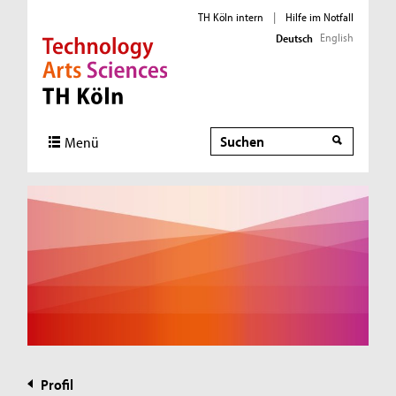
TH Köln intern
|
Hilfe im Notfall
English
Deutsch
Direkt zur Hauptnavigation
Direkt zur Subnavigation
Direkt zum Inhalt
Direkt zum Fußbereich
Suche
Menü
Profil