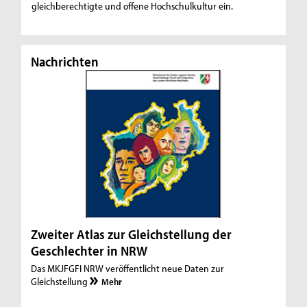
gleichberechtigte und offene Hochschulkultur ein.
Nachrichten
N
Zweiter Atlas zur Gleichstellung der
De
Geschlechter in NRW
Sc
Das MKJFGFI NRW veröffentlicht neue Daten zur
Am 
Gleichstellung
We
Mehr
Mü