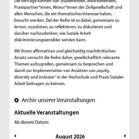
Die Vorträge können von Studierenden, Mitarbeitenden,
n
Praxispartner*innen, Akteur*innen der Zivilgesellschaft und
t
allen Menschen, die ein thematisches Interesse haben,
besucht werden. Ziel der Reihe ist es dabei, gemeinsam zu
i
lernen, zuzuhören, zu reflektieren, zu diskutieren und
darüber nachzudenken, wie Soziale Arbeit
d
diskriminierungssensibler werden kann.
i
Mit ihrem affirmativen und gleichzeitig machtkritischen
s
Ansatz versucht die Reihe daher, gesellschaftlich relevante
Themen aufzugreifen, gemeinsam zu besprechen und
k
damit zur Implementation von Ansätzen von „equity,
r
diversity and inclusion“ in der Hochschule und Praxis Sozialer
Arbeit beitragen zu können.
i
m
Archiv unserer Veranstaltungen
+
i
Aktuelle Veranstaltungen
n
Ab diesem Datum:
i
August
2026