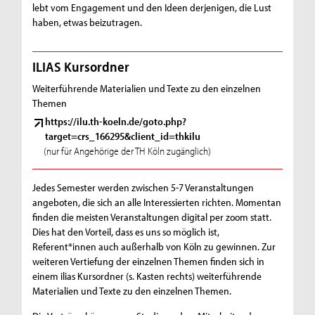
lebt vom Engagement und den Ideen derjenigen, die Lust
m
haben, etwas beizutragen.
u
s
ILIAS Kursordner
k
Weiterführende Materialien und Texte zu den einzelnen
Themen
r
https://ilu.th-koeln.de/goto.php?
i
target=crs_166295&client_id=thkilu
(nur für Angehörige der TH Köln zugänglich)
t
i
Jedes Semester werden zwischen 5-7 Veranstaltungen
k
angeboten, die sich an alle Interessierten richten. Momentan
finden die meisten Veranstaltungen digital per zoom statt.
u
Dies hat den Vorteil, dass es uns so möglich ist,
Referent*innen auch außerhalb von Köln zu gewinnen. Zur
n
weiteren Vertiefung der einzelnen Themen finden sich in
d
einem ilias Kursordner (s. Kasten rechts) weiterführende
Materialien und Texte zu den einzelnen Themen.
A