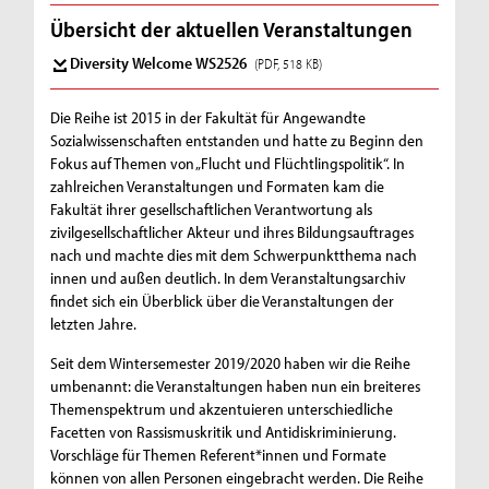
e
Übersicht der aktuellen Veranstaltungen
l
Diversity Welcome WS2526
(PDF, 518 KB)
c
Die Reihe ist 2015 in der Fakultät für Angewandte
o
Sozialwissenschaften entstanden und hatte zu Beginn den
Fokus auf Themen von „Flucht und Flüchtlingspolitik“. In
m
zahlreichen Veranstaltungen und Formaten kam die
e
Fakultät ihrer gesellschaftlichen Verantwortung als
zivilgesellschaftlicher Akteur und ihres Bildungsauftrages
-
nach und machte dies mit dem Schwerpunktthema nach
innen und außen deutlich. In dem Veranstaltungsarchiv
R
findet sich ein Überblick über die Veranstaltungen der
a
letzten Jahre.
s
Seit dem Wintersemester 2019/2020 haben wir die Reihe
umbenannt: die Veranstaltungen haben nun ein breiteres
s
Themenspektrum und akzentuieren unterschiedliche
i
Facetten von Rassismuskritik und Antidiskriminierung.
Vorschläge für Themen Referent*innen und Formate
s
können von allen Personen eingebracht werden. Die Reihe