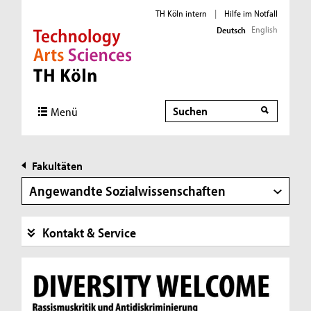
TH Köln intern
|
Hilfe im Notfall
English
Deutsch
Direkt zur Hauptnavigation
Direkt zur Subnavigation
Direkt zum Inhalt
Direkt zum Fußbereich
Suche
Suche
Menü
Fakultäten
Angewandte Sozialwissenschaften
Kontakt & Service