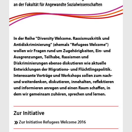
D
In der Reihe "Diversity Welcome. Rassismuskritik und
Antidiskriminierung" (ehemals "Refugees Welcome")
i
wollen wir Fragen rund um Zugehörigkeiten, Ein- und
Ausgrenzungen, Teilhabe, Rassismen und
v
Diskriminierungen ebenso diskutieren wie aktuelle
e
Entwicklungen der Migrations- und Flüchtlingspolitik.
Interessante Vorträge und Workshops sollen zum nach-
r
und weiterdenken, diskutieren, innehalten, reflektieren
s
und informieren anregen und einen Raum schaffen, in
dem wir gemeinsam zuhören, sprechen und lernen.
i
t
Zur Initiative
y
Zur Initiative Refugees Welcome 2016
W