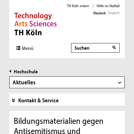
TH Köln intern
|
Hilfe im Notfall
English
Deutsch
Direkt zur Hauptnavigation
Direkt zur Subnavigation
Direkt zum Inhalt
Direkt zum Fußbereich
Suche
Menü
Hochschule
Aktuelles
Kontakt & Service
Bildungsmaterialien gegen
Antisemitismus und