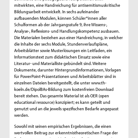
mitwirkten, eine Handreichung für antisemitismuskritische
Bildungsarbeit entwickelt. In sechs aufeinander
aufbauenden Modulen, können Schüler*innen aller
Schulformen ab der Jahrgangsstufe 9, ihre Wissens-,
Analyse-, Reflexions- und Handlungskompetenz ausbauen.
Die Materialen bestehen aus einer Handreichung, in welcher
die Inhalte der sechs Module, Stundenverlaufspläne,
Arbeitsblätter sowie Musterlösungen ein Leitfaden, ein
Informationstext zum didaktischen Einsatz sowie eine
Literatur- und Materialliste gebündelt sind. Weitere
Dokumente, darunter Hintergrundinformationen, Vorlagen
für PowerPoint-Präsentationen und Arbeitsblätter sind in
einzelnen Dateien bereitgestellt, die unter www.th-
koeln.de/DipolBAs-Bildung zum kostenfreien Download
bereit stehen. Das gesamte Material ist als OER (open
educational ressource) konzipiert; es kann geteilt und
genutzt und an die jeweils spezifischen Bedarfe angepasst
werden.
Sowohl mit seinen empirischen Ergebnissen, die einen
wertvollen Beitrag zur erkenntnistheoretischen Frage der