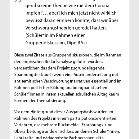
gend so eine Theorie wie mit dem Corona
impfen [… aber] ich mich jetzt nicht wirklich
bewusst daran erinnern könnte, dass wir über
Verschwörungs­theorien geredet hätten.
(Schüler*in im Rahmen einer
Gruppendiskussion, DipolBAs)
Diese zwei Zitate aus Gruppendiskussionen, die im Rahmen
der empirischen Bedarfsanalyse geführt worden,
verdeutlichen das dem Projekt zugrundeliegende
Spannungsfeld: auch wenn eine Auseinandersetzung mit
antisemitischen Verschwörungsnarrativen essentiell und im
Rahmen politischer Bildung unabdingbar ist, sehen
Schüler*innen in ihrem aktuellen schulischen Alltag kaum
Formen der Thematisierung.
Vor dem Hintergrund dieser Ausgangsbasis wurden im
Rahmen des Projekts in einem partizipationsorientierten
Verfahren, das mehrere Rückmelde-, Erprobungs- und
Überarbeitungsrunde einschloss, an denen Schüler*innen,
Lehrkräfte und pädagogische Fachpersonen aktiv