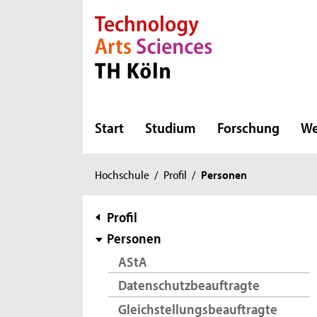
Direkt zur Hauptnavigation
Direkt zur Subnavigation
Direkt zum Inhalt
Direkt zum Fußbereich
Start
Studium
Forschung
We
Sie
Hochschule
/
Profil
/
Personen
sind
hier:
Subnavigation
Profil
Personen
AStA
Datenschutzbeauftragte
Gleichstellungsbeauftragte