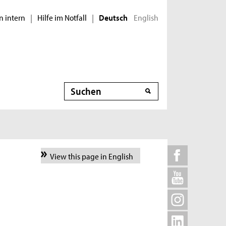
n intern
Hilfe im Notfall
English
|
|
Deutsch
Suche
View this page in English