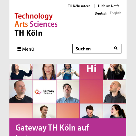
TH Köln intern
|
Hilfe im Notfall
English
Deutsch
Direkt zur Hauptnavigation
Direkt zur Subnavigation
Direkt zum Inhalt
Direkt zum Fußbereich
Suche
Menü
Gateway TH Köln auf