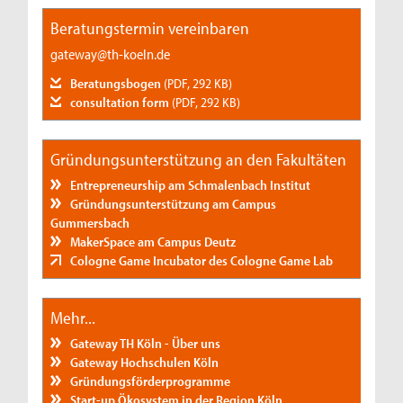
Beratungstermin vereinbaren
gateway@th-koeln.de
Beratungsbogen
(PDF, 292 KB)
consultation form
(PDF, 292 KB)
Gründungsunterstützung an den Fakultäten
Entrepreneurship am Schmalenbach Institut
Gründungsunterstützung am Campus
Gummersbach
MakerSpace am Campus Deutz
Cologne Game Incubator des Cologne Game Lab
Mehr...
Gateway TH Köln - Über uns
Gateway Hochschulen Köln
Gründungsförderprogramme
Start-up Ökosystem in der Region Köln