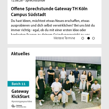
12.08.26 - Sprechstunde
25
Offene Sprechstunde Gateway TH Köln
I
Campus Südstadt
Di
In
Du hast Ideen, möchtest etwas Neues erschaffen, etwas
ausprobieren und dich selbst verwirklichen? Bei uns bist du
immer richtig - egal, ob du mit einer ersten Idee oder
konkreten Fragen zu deinem Gründungsprojekt zu uns
Weitere Termine
kommst!
Mehr
Aktuelles
Ak