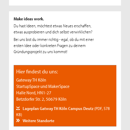
Make ideas work.
Du hast Ideen, möchtest etwas Neues erschaffen,
etwas ausprobieren und dich selbst verwirklichen?
Bei uns bist du immer richtig - egal, ob du mit einer
ersten Idee oder konkreten Fragen zu deinem
Gründungsprojekt zu uns kommst!
Hier findest du uns:
Gateway TH Köln
StartupSpace und MakerSpace
Halle Nord, HN1-27
Betzdorfer Str. 2, 50679 Köln
Lageplan Gatway TH Köln Campus Deutz
(PDF, 578
KB)
Weitere Standorte