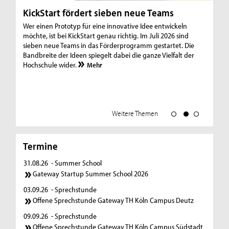
KickStart fördert sieben neue Teams
E
Wer einen Prototyp für eine innovative Idee entwickeln
so
möchte, ist bei KickStart genau richtig. Im Juli 2026 sind
Ge
sieben neue Teams in das Förderprogramm gestartet. Die
Ko
Bandbreite der Ideen spiegelt dabei die ganze Vielfalt der
Ka
Hochschule wider.
Me
Mehr
in
Weitere Themen
Termine
31.08.26
- Summer School
Gateway Startup Summer School 2026
03.09.26
- Sprechstunde
Offene Sprechstunde Gateway TH Köln Campus Deutz
09.09.26
- Sprechstunde
Offene Sprechstunde Gateway TH Köln Campus Südstadt