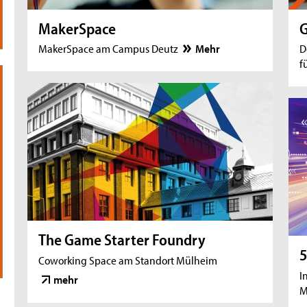
MakerSpace
G
MakerSpace am Campus Deutz
Mehr
D
f
The Game Starter Foundry
5
Coworking Space am Standort Mülheim
I
mehr
M