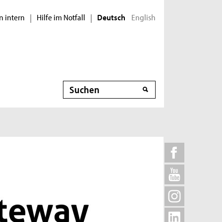
n intern
Hilfe im Notfall
English
|
|
Deutsch
Suche