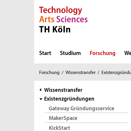
Direkt zur Hauptnavigation
Direkt zur Subnavigation
Direkt zum Inhalt
Direkt zum Fußbereich
Start
Studium
Forschung
We
Sie
Forschung
/
Wissenstransfer
/
Existenzgründ
sind
hier:
Subnavigation
Wissenstransfer
Existenzgründungen
Gateway Gründungsservice
MakerSpace
KickStart