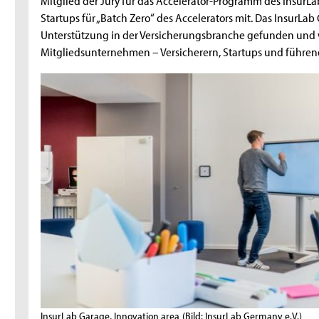
Mitglied der Jury für das Accelerator-Programm des InsurL
Startups für „Batch Zero“ des Accelerators mit. Das InsurLab
Unterstützung in der Versicherungsbranche gefunden und 
Mitgliedsunternehmen – Versicherern, Startups und führend
InsurLab Garage, Innovation area
(Bild: InsurLab Germany e.V.)