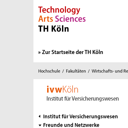
Direkt zur Hauptnavigation
Direkt zur Subnavigation
Direkt zum Inhalt
Direkt zum Fußbereich
Zur Startseite der TH Köln
Sie
Hochschule
/
Fakultäten
/
Wirtschafts- und R
sind
hier:
Subnavigation
Institut für Versicherungswesen
Freunde und Netzwerke