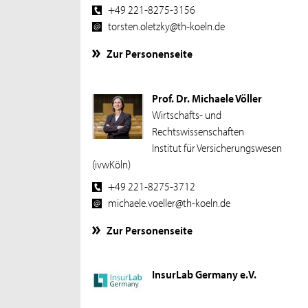
+49 221-8275-3156
torsten.oletzky@th-koeln.de
Zur Personenseite
Prof. Dr. Michaele Völler
Wirtschafts- und
Rechtswissenschaften
Institut für Versicherungswesen
(ivwKöln)
+49 221-8275-3712
michaele.voeller@th-koeln.de
Zur Personenseite
InsurLab Germany e.V.