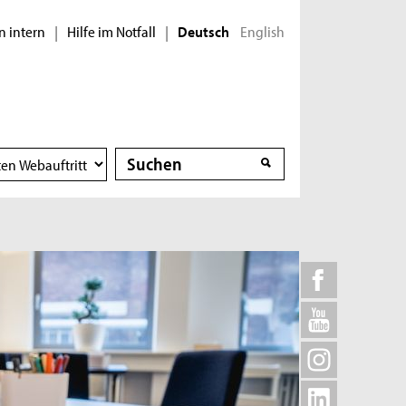
n intern
Hilfe im Notfall
English
|
|
Deutsch
Suche
Suche