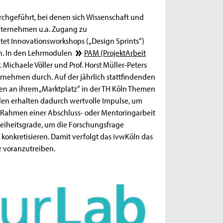
geführt, bei denen sich Wissenschaft und
unternehmen u.a. Zugang zu
et Innovationsworkshops („Design Sprints“)
n. In den Lehrmodulen
PAM (ProjektArbeit
. Michaele Völler und Prof. Horst Müller-Peters
ernehmen durch. Auf der jährlich stattfindenden
n an ihrem „Marktplatz“ in der TH Köln Themen
enden erhalten dadurch wertvolle Impulse, um
m Rahmen einer Abschluss- oder Mentoringarbeit
eiheitsgrade, um die Forschungsfrage
 konkretisieren. Damit verfolgt das ivwKöln das
r voranzutreiben.