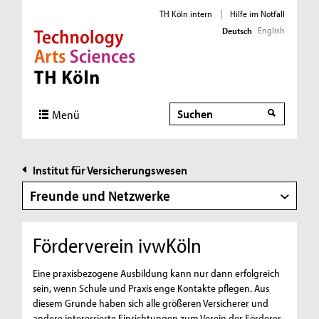
TH Köln intern
|
Hilfe im Notfall
English
Deutsch
Direkt zur Hauptnavigation
Direkt zur Subnavigation
Direkt zum Inhalt
Direkt zum Fußbereich
Suche
Suche
Menü
Institut für Versicherungswesen
Freunde und Netzwerke
Förderverein ivwKöln
Eine praxisbezogene Ausbildung kann nur dann erfolgreich
sein, wenn Schule und Praxis enge Kontakte pflegen. Aus
diesem Grunde haben sich alle größeren Versicherer und
andere interessierte Einrichtungen zum Verein der Förderer