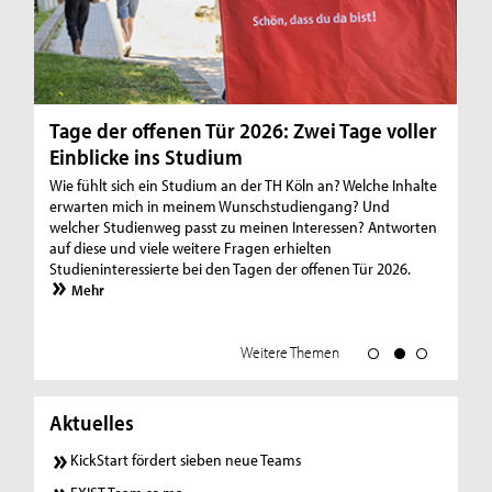
Tage der offenen Tür 2026: Zwei Tage voller
C
Einblicke ins Studium
Ja
Wie fühlt sich ein Studium an der TH Köln an? Welche Inhalte
Gr
erwarten mich in meinem Wunschstudiengang? Und
un
welcher Studienweg passt zu meinen Interessen? Antworten
au
auf diese und viele weitere Fragen erhielten
St
Studieninteressierte bei den Tagen der offenen Tür 2026.
Wi
Fa
Mehr
et
Weitere Themen
Aktuelles
KickStart fördert sieben neue Teams