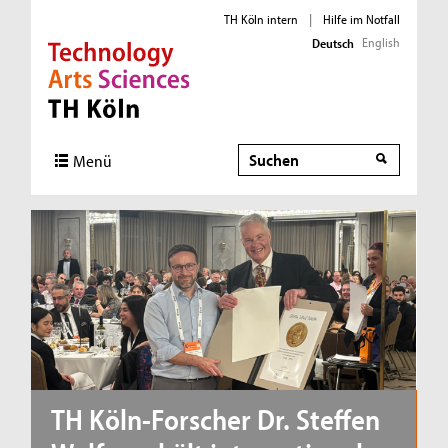
TH Köln intern
|
Hilfe im Notfall
English
Deutsch
Direkt zur Hauptnavigation
Direkt zur Subnavigation
Direkt zum Inhalt
Direkt zum Fußbereich
Suche
Suche
Menü
TH Köln-Forscher Dr. Steffen