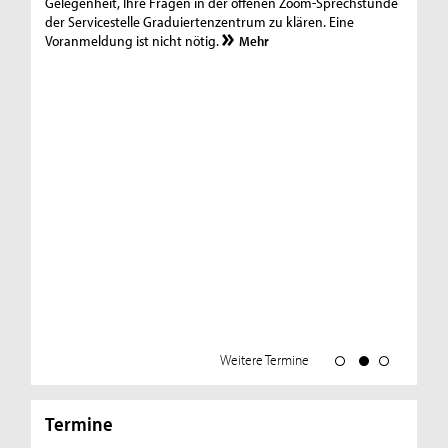
Gelegenheit, Ihre Fragen in der offenen Zoom-Sprechstunde
der Servicestelle Graduiertenzentrum zu klären. Eine
Voranmeldung ist nicht nötig.
Mehr
18
Fi
Se
Er
Si
Gl
in
Sc
Er
zu 
Weitere Termine
Termine