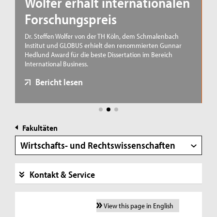
Wolfer erhält internationalen
Forschungspreis
Dr. Steffen Wolfer von der TH Köln, dem Schmalenbach
T
Institut und GLOBUS erhielt den renommierten Gunnar
w
Hedlund Award für die beste Dissertation im Bereich
vo
International Business.
R
2,
Bericht lesen
Fakultäten
Wirtschafts- und Rechtswissenschaften
Kontakt & Service
View this page in English